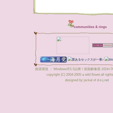
communities & rings
推奨環境 ： WindowsIE5.5以降 / 画面解像度-1024×768 /
copyright (C) 2004-2005 a wild flower.all right
designed by jackal of
d-s-j.net