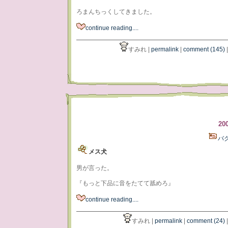
ろまんちっくしてきました。
continue reading....
すみれ |
permalink
|
comment (145)
20
バ
メス犬
男が言った。
『もっと下品に音をたてて舐めろ』
continue reading....
すみれ |
permalink
|
comment (24)