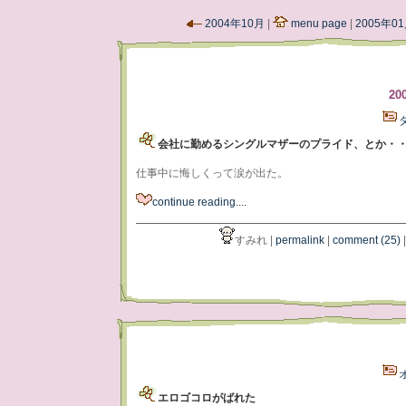
2004年10月
|
menu page
|
2005年0
20
会社に勤めるシングルマザーのプライド、とか・
仕事中に悔しくって涙が出た。
continue reading....
すみれ |
permalink
|
comment (25)
エロゴコロがばれた