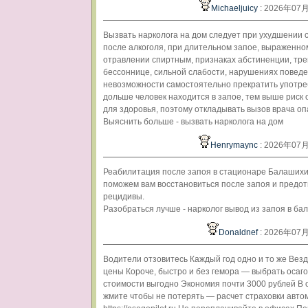
Michaeljuicy
: 2026年07
Вызвать нарколога на дом следует при ухудшении 
после алкоголя, при длительном запое, выраженно
отравлении спиртным, признаках абстиненции, трев
бессоннице, сильной слабости, нарушениях поведе
невозможности самостоятельно прекратить употре
дольше человек находится в запое, тем выше риск
для здоровья, поэтому откладывать вызов врача оп
Выяснить больше - вызвать нарколога на дом
Henrymaync
: 2026年07
Реабилитация после запоя в стационаре Балаших
поможем вам восстановиться после запоя и предот
рецидивы.
Разобраться лучше - нарколог вывод из запоя в ба
Donaldnef
: 2026年07
Водители отзовитесь Каждый год одно и то же Вез
цены Короче, быстро и без гемора — выбрать осаго
стоимости выгодно Экономия почти 3000 рублей В 
жмите чтобы не потерять — расчет страховки авто