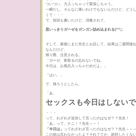
ついつい、力入っちゃって緊張しちゃう。
一瞬だし、そんなに痛いわけでもないんだけど、どう
くて・・・
で、前回も書いたけど、消毒されて、
思いっきりガーゼをガンガン詰め込まれる(^^;;
そして、最後にまた先生とお話して、結果は二週間後
なんだけど、
帰り際、注意される。
「ガーゼ、夜取るの忘れないでね。
今日は、お風呂入っちゃだめだよ。」
「はい。」
で、帰ろうとしたら、
「あ、
セックスも今日はしない
・・・
って、わざわざ追加して言ったのはなぜ？？先生！
「あ」って、ナニ！？先生～～！
「今日は」
ってわざわざ言ったのはなぜ？？先生～～
この前は言わなかったよ？それ？てか、絶対したくな