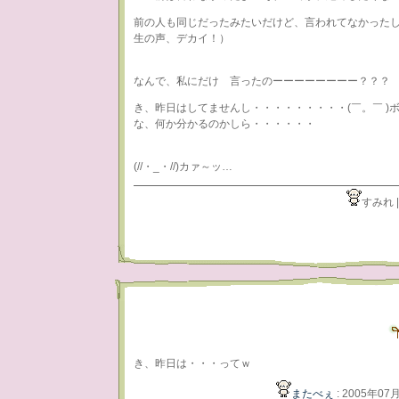
前の人も同じだったみたいだけど、言われてなかった
生の声、デカイ！）
なんで、私にだけ 言ったのーーーーーーーー？？？
き、昨日はしてませんし・・・・・・・・・(￣。￣ )ボソ
な、何か分かるのかしら・・・・・・
(//・_・//)カァ～ッ…
すみれ 
き、昨日は・・・ってｗ
またべぇ
: 2005年07