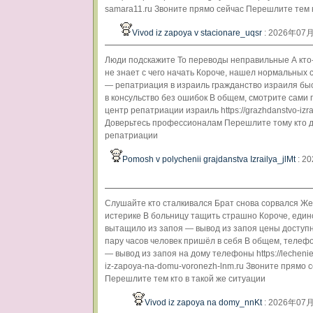
samara11.ru Звоните прямо сейчас Перешлите тем 
Vivod iz zapoya v stacionare_uqsr
: 2026年07
Люди подскажите То переводы неправильные А кто
не знает с чего начать Короче, нашел нормальных
— репатриация в израиль гражданство израиля бы
в консульство без ошибок В общем, смотрите сами 
центр репатриации израиль https://grazhdanstvo-izrai
Доверьтесь профессионалам Перешлите тому кто д
репатриации
Pomosh v polychenii grajdanstva Izrailya_jlMt
: 2
Слушайте кто сталкивался Брат снова сорвался Же
истерике В больницу тащить страшно Короче, един
вытащило из запоя — вывод из запоя цены доступ
пару часов человек пришёл в себя В общем, телефо
— вывод из запоя на дому телефоны https://lechenie
iz-zapoya-na-domu-voronezh-lnm.ru Звоните прямо 
Перешлите тем кто в такой же ситуации
Vivod iz zapoya na domy_nnKt
: 2026年07