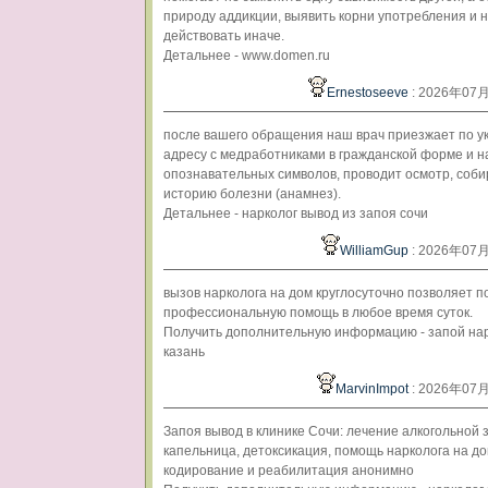
природу аддикции, выявить корни употребления и 
действовать иначе.
Детальнее - www.domen.ru
Ernestoseeve
: 2026年07
после вашего обращения наш врач приезжает по у
адресу с медработниками в гражданской форме и н
опознавательных символов, проводит осмотр, соби
историю болезни (анамнез).
Детальнее - нарколог вывод из запоя сочи
WilliamGup
: 2026年07
вызов нарколога на дом круглосуточно позволяет п
профессиональную помощь в любое время суток.
Получить дополнительную информацию - запой нар
казань
MarvinImpot
: 2026年07
Запоя вывод в клинике Сочи: лечение алкогольной 
капельница, детоксикация, помощь нарколога на до
кодирование и реабилитация анонимно