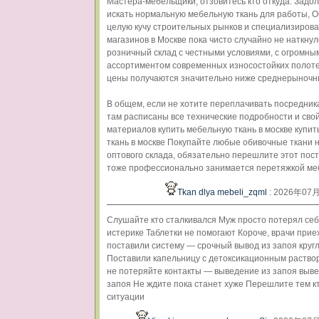
Мастера-мебельщики, отзовитесь кто откуда. Задол
искать нормальную мебельную ткань для работы, 
целую кучу строительных рынков и специализиров
магазинов в Москве пока чисто случайно не наткнул
розничный склад с честными условиями, с огромны
ассортиментом современных износостойких полот
цены получаются значительно ниже среднерыночн
В общем, если не хотите переплачивать посредника
там расписаны все технические подробности и сво
материалов купить мебельную ткань в москве купи
ткань в москве Покупайте любые обивочные ткани 
оптового склада, обязательно перешлите этот пост 
тоже профессионально занимается перетяжкой ме
Tkan dlya mebeli_zqml
: 2026年07
Слушайте кто сталкивался Муж просто потерял се
истерике Таблетки не помогают Короче, врачи прие
поставили систему — срочный вывод из запоя круг
Поставили капельницу с детоксикационным раство
не потеряйте контакты — выведение из запоя выв
запоя Не ждите пока станет хуже Перешлите тем кт
ситуации