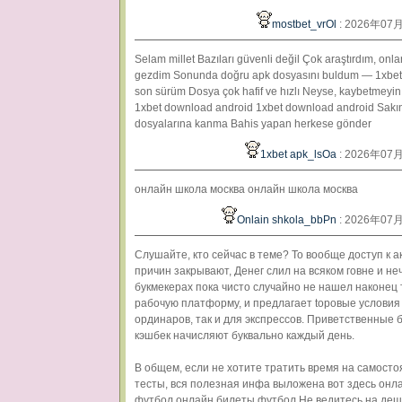
mostbet_vrOl
: 2026年07
Selam millet Bazıları güvenli değil Çok araştırdım, onla
gezdim Sonunda doğru apk dosyasını buldum — 1xbet
son sürüm Dosya çok hafif ve hızlı Neyse, kaybetmeyin 
1xbet download android 1xbet download android Sakı
dosyalarına kanma Bahis yapan herkese gönder
1xbet apk_lsOa
: 2026年07
онлайн школа москва онлайн школа москва
Onlain shkola_bbPn
: 2026年07
Слушайте, кто сейчас в теме? То вообще доступ к а
причин закрывают, Денег слил на всяком говне и н
букмекерах пока чисто случайно не нашел наконец
рабочую платформу, и предлагает topoвые условия 
ординаров, так и для экспрессов. Приветственные 
кэшбек начисляют буквально каждый день.
В общем, если не хотите тратить время на самост
тесты, вся полезная инфа выложена вот здесь онл
футбол онлайн билеты футбол Не ведитесь на де