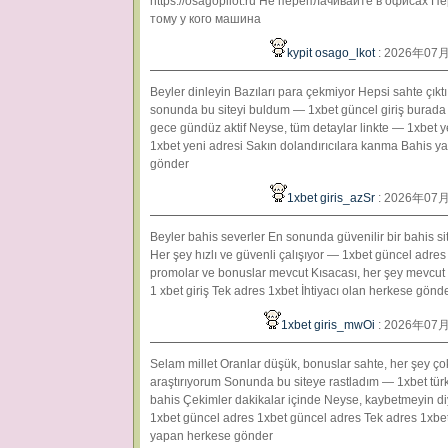
https://osagopilot.ru Не переплачивайте в офисах 
тому у кого машина
kypit osago_lkot
: 2026年07
Beyler dinleyin Bazıları para çekmiyor Hepsi sahte çıkt
sonunda bu siteyi buldum — 1xbet güncel giriş burada
gece gündüz aktif Neyse, tüm detaylar linkte — 1xbet y
1xbet yeni adresi Sakın dolandırıcılara kanma Bahis 
gönder
1xbet giris_azSr
: 2026年07
Beyler bahis severler En sonunda güvenilir bir bahis s
Her şey hızlı ve güvenli çalışıyor — 1xbet güncel adres
promolar ve bonuslar mevcut Kısacası, her şey mevcut 
1 xbet giriş Tek adres 1xbet İhtiyacı olan herkese gönd
1xbet giris_mwOi
: 2026年07
Selam millet Oranlar düşük, bonuslar sahte, her şey çok
araştırıyorum Sonunda bu siteye rastladım — 1xbet türk
bahis Çekimler dakikalar içinde Neyse, kaybetmeyin di
1xbet güncel adres 1xbet güncel adres Tek adres 1xbet
yapan herkese gönder