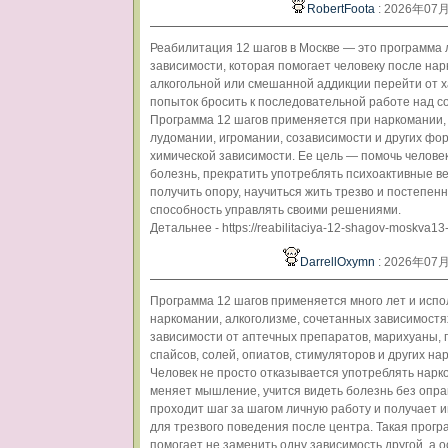
RobertFoota
: 2026年07
Реабилитация 12 шагов в Москве — это программа
зависимости, которая помогает человеку после нар
алкогольной или смешанной аддикции перейти от 
попыток бросить к последовательной работе над с
Программа 12 шагов применяется при наркомании, 
лудомании, игромании, созависимости и других фо
химической зависимости. Ее цель — помочь челове
болезнь, прекратить употреблять психоактивные в
получить опору, научиться жить трезво и постепен
способность управлять своими решениями.
Детальнее - https://reabilitaciya-12-shagov-moskva13-
DarrellOxymn
: 2026年07
Программа 12 шагов применяется много лет и испо
наркомании, алкоголизме, сочетанных зависимостя
зависимости от аптечных препаратов, марихуаны, 
спайсов, солей, опиатов, стимуляторов и других нар
Человек не просто отказывается употреблять нарко
меняет мышление, учится видеть болезнь без опра
проходит шаг за шагом личную работу и получает 
для трезвого поведения после центра. Такая прог
помогает не заменить одну зависимость другой, а 