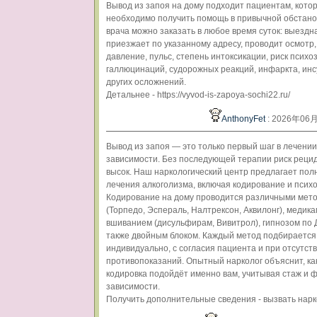
Вывод из запоя на дому подходит пациентам, кото
необходимо получить помощь в привычной обстано
врача можно заказать в любое время суток: выездн
приезжает по указанному адресу, проводит осмотр
давление, пульс, степень интоксикации, риск психоз
галлюцинаций, судорожных реакций, инфаркта, инс
других осложнений.
Детальнее - https://vyvod-is-zapoya-sochi22.ru/
AnthonyFet
: 2026年06
Вывод из запоя — это только первый шаг в лечении
зависимости. Без последующей терапии риск реци
высок. Наш наркологический центр предлагает пол
лечения алкоголизма, включая кодирование и псих
Кодирование на дому проводится различными мето
(Торпедо, Эспераль, Налтрексон, Аквилонг), меди
вшиванием (дисульфирам, Вивитрол), гипнозом по 
также двойным блоком. Каждый метод подбирается
индивидуально, с согласия пациента и при отсутст
противопоказаний. Опытный нарколог объяснит, ка
кодировка подойдёт именно вам, учитывая стаж и 
зависимости.
Получить дополнительные сведения - вызвать нарк