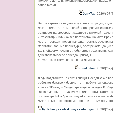
Получить дополнительную информацию - нарколог 
запоя в сочи
JerryTox
: 2026年07
Вызов нарколога на дом актуален в ситуации, когда
может самостоятельно прийти на прием в клинике, 
реагирует на уговоры, находится в тяжелой похме
интоксикации или боится постановки на учет. Врач 
месте: проводит первичная диагностика, осмотр, н
медикаментозные процедуры, дает рекомендации 
дальнейшему лечению и объясняет родственникам,
действовать после приезда бригады.
Углубиться в тему - нарколог на дом казань
RonaldVem
: 2026年07
Люди подскажите То сайты виснут Соседи какие Ко
работает быстро и бесплатно — публичная кадастр
новая с 3D-видом Увидел границы и соседей В обще
карта и данные — публичную кадастровую карту (пк
росреестра https://publichnaya-kadastrovaya-karta-ab
мучайтесь с росреестром Перешлите тому кто ищет
Pyblichnaya kadastrovaya karta_qgmr
: 2026年07