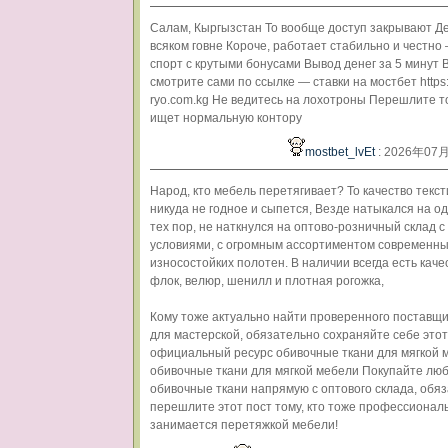
Салам, Кыргызстан То вообще доступ закрывают Де
всяком говне Короче, работает стабильно и честно 
спорт с крутыми бонусами Вывод денег за 5 минут 
смотрите сами по ссылке — ставки на мостбет https:
ryo.com.kg Не ведитесь на лохотроны Перешлите т
ищет нормальную контору
mostbet_lvEt
: 2026年07
Народ, кто мебель перетягивает? То качество текс
никуда не годное и сыпется, Везде натыкался на од
тех пор, не наткнулся на оптово-розничный склад 
условиями, с огромным ассортиментом современн
износостойких полотен. В наличии всегда есть кач
флок, велюр, шенилл и плотная рогожка,
Кому тоже актуально найти проверенного поставщи
для мастерской, обязательно сохраняйте себе этот
официальный ресурс обивочные ткани для мягкой 
обивочные ткани для мягкой мебели Покупайте лю
обивочные ткани напрямую с оптового склада, обя
перешлите этот пост тому, кто тоже профессионал
занимается перетяжкой мебели!