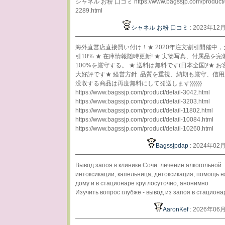
シャネル お粉 口コミ https://www.bagssjp.com/product/d
2289.html
シャネル お粉 口コミ
: 2023年12
海外直営店直接買い付け！★ 2020年注文割引開催中
引10% ★ 在庫情報随時更新! ★ 実物写真、付属品を完
100%を厳守する。 ★ 送料は無料です(日本全国)!★ 
大好評です★ 経営方針: 品質を重視、納期も厳守、信
没収する商品は再度無料にして発送します}}}}}}
https://www.bagssjp.com/product/detail-3042.html
https://www.bagssjp.com/product/detail-3203.html
https://www.bagssjp.com/product/detail-11802.html
https://www.bagssjp.com/product/detail-10084.html
https://www.bagssjp.com/product/detail-10260.html
Bagssjpdap
: 2024年02
Вывод запоя в клинике Сочи: лечение алкогольной
интоксикации, капельница, детоксикация, помощь н
дому и в стационаре круглосуточно, анонимно
Изучить вопрос глубже - вывод из запоя в стациона
AaronKef
: 2026年06