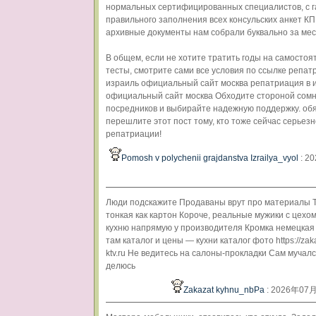
нормальных сертифицированных специалистов, с 
правильного заполнения всех консульских анкет КП
архивные документы нам собрали буквально за мес
В общем, если не хотите тратить годы на самосто
тесты, смотрите сами все условия по ссылке репат
израиль официальный сайт москва репатриация в 
официальный сайт москва Обходите стороной сом
посредников и выбирайте надежную поддержку. об
перешлите этот пост тому, кто тоже сейчас серьезн
репатриации!
Pomosh v polychenii grajdanstva Izrailya_vyol
: 2
Люди подскажите Продаваны врут про материалы 
тонкая как картон Короче, реальные мужики с цехо
кухню напрямую у производителя Кромка немецкая
там каталог и цены — кухни каталог фото https://zak
ktv.ru Не ведитесь на салоны-прокладки Сам мучал
делюсь
Zakazat kyhnu_nbPa
: 2026年07