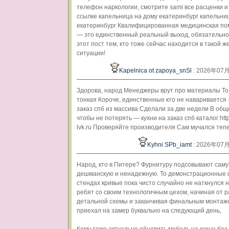
телефон наркологии, смотрите sami все расценки и
ссылке капельница на дому екатеринбург капельни
екатеринбург Квалифицированная медицинская по
— это единственный реальный выход, обязательн
этот пост тем, кто тоже сейчас находится в такой ж
ситуации!
Kapelnica ot zapoya_snSl
: 2026年07
Здорова, народ Менеджеры врут про материалы Т
тонкая Короче, единственные кто не наваривается 
заказ спб из массива Сделали за две недели В общ
чтобы не потерять — кухни на заказ спб каталог http
lvk.ru Проверяйте производителя Сам мучался теп
Kyhni SPb_iamt
: 2026年07
Народ, кто в Питере? Фурнитуру подсовывают сам
дешманскую и ненадежную. То демонстрационные
стендах кривые пока чисто случайно не наткнулся 
ребят со своим технологичным цехом, начиная от 
детальной схемы и заканчивая финальным монтаж
приехал на замер буквально на следующий день,