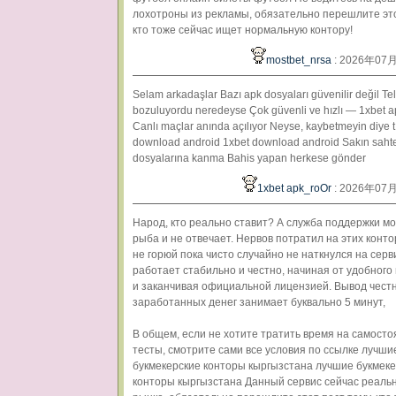
лохотроны из рекламы, обязательно перешлите это
кто тоже сейчас ищет нормальную контору!
mostbet_nrsa
: 2026年07
Selam arkadaşlar Bazı apk dosyaları güvenilir değil T
bozuluyordu neredeyse Çok güvenli ve hızlı — 1xbet a
Canlı maçlar anında açılıyor Neyse, kaybetmeyin diye t
download android 1xbet download android Sakın saht
dosyalarına kanma Bahis yapan herkese gönder
1xbet apk_roOr
: 2026年07
Народ, кто реально ставит? А служба поддержки мо
рыба и не отвечает. Нервов потратил на этих конт
не горюй пока чисто случайно не наткнулся на серв
работает стабильно и честно, начиная от удобног
и заканчивая официальной лицензией. Вывод чест
заработанных денег занимает буквально 5 минут,
В общем, если не хотите тратить время на самост
тесты, смотрите сами все условия по ссылке лучши
букмекерские конторы кыргызстана лучшие букмек
конторы кыргызстана Данный сервис сейчас реальн