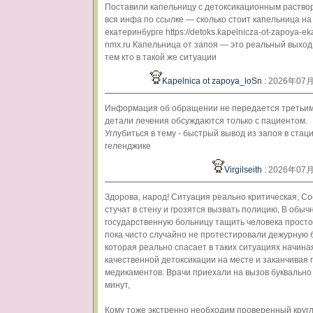
Поставили капельницу с детоксикационным раство
вся инфа по ссылке — сколько стоит капельница на
екатеринбурге https://detoks.kapelnicza-ot-zapoya-ek
nmx.ru Капельница от запоя — это реальный выхо
тем кто в такой же ситуации
Kapelnica ot zapoya_loSn
: 2026年07
Информация об обращении не передается третьим
детали лечения обсуждаются только с пациентом.
Углубиться в тему - быстрый вывод из запоя в стац
геленджике
Virgilseith
: 2026年07
Здорова, народ! Ситуация реально критическая, С
стучат в стену и грозятся вызвать полицию, В обыч
государственную больницу тащить человека прост
пока чисто случайно не протестировали дежурную б
которая реально спасает в таких ситуациях начина
качественной детоксикации на месте и заканчивая
медикаментов. Врачи приехали на вызов буквально
минут,
Кому тоже экстренно необходим проверенный круг