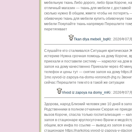
мебельную ткань Либо дорого, либо брак Короче, 
отличный магазин — ткань для мебели с доставкой
сколько нужно В общем, жмите чтобы не потерять 
обивочную ткань для мебели купить обивочную ткан
мебели Покупайте ткань напрямую Перешлите тому
перетягивает
Tkan dlya mebeli_bqKt
: 2026年07
Слушайте кто сталкивался Ситуация критическая 
истерике Нужна срочная помощь на дому Короче, в
приехали и поставили систему — нарколог на дом 
запоя на дому качественно Приехали через 40 мин
телефон и цены тут — снятие запоя на дому https://
1mo.vyvod-iz-zapoya-na-domu-voronezh-jhg.ru Звон
сейчас Перешлите тем кто в такой же ситуации
Vivod iz zapoya na domy_rnKi
: 2026年07
Здорова, народ Близкий человек уже 10 дней в зап
Родственники в полном отчаянии Скорая не приеде
вызов Короче, спасла только госпитализация — ка
запоя в стационаре круглосуточно Врачи и медсёст
общем, вся инфа по ссылке — вывод из запоя в на
стационаре https://narkolog.vyvod-iz-zapoya-v-stacio