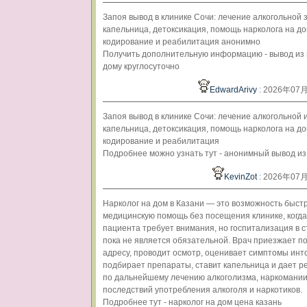
Запоя вывод в клинике Сочи: лечение алкогольной 
капельница, детоксикация, помощь нарколога на до
кодирование и реабилитация анонимно
Получить дополнительную информацию - вывод из 
дому круглосуточно
EdwardArivy
: 2026年07
Запоя вывод в клинике Сочи: лечение алкогольной 
капельница, детоксикация, помощь нарколога на до
кодирование и реабилитация
Подробнее можно узнать тут - анонимный вывод из
KevinZot
: 2026年07
Нарколог на дом в Казани — это возможность быст
медицинскую помощь без посещения клинике, когда
пациента требует внимания, но госпитализация в 
пока не является обязательной. Врач приезжает п
адресу, проводит осмотр, оценивает симптомы инт
подбирает препараты, ставит капельница и дает 
по дальнейшему лечению алкоголизма, наркомании
последствий употребления алкоголя и наркотиков.
Подробнее тут - нарколог на дом цена казань