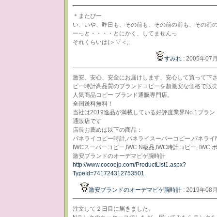
＊またびー
い、いや、昨日も、その前も、その前の前も、その前
ーっと・・・・とにかく、してませんっ
それくらいは(＞▽＜;;
すみれ
: 2005年07
激安、安心、安全にお届けします、安心して買って下
ピー時計高品質のブランドコピーを超激安な価格で販
人気商品コピー ブランド通販専門店。
全国送料無料！
当社は2019逸品が満載している好評度業界No.1ブラン
通販店です
店長お薦めは以下の商品：
パネライコピー時計,パネライスーパーコピー,パネライ
IWCスーパーコピー,IWC N級品,IWC時計コピー, IWC
激安ブランドのオーデマピゲ腕時計
http://www.cocoejp.com/ProductList1.aspx?
TypeId=741724312753501
激安ブランドのオーデマピゲ腕時計
: 2019年08
注文して２日目に届きました。