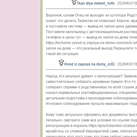
Tkan dlya mebeli_hvKi
: 2026年07
Воронеж, салам Отец не выходит из штопора Родст
знают что делать Таблетки не помогают Короче, вр
и поставили систему — вывод из запоя цена адекв
Поставили капельницу с детоксикационным раство
телефон и цены тут — вывод из запоя на дому те
https://lechenie.vyvod-iz-zapoya-na-domu-voronezh-xr
запоя на дому — это реальный выход Перешлите те
такой же ситуации
Vivod iz zapoya na domy_zcEi
: 2026年07
Народ, кто реально думает о репатриации? Замучи
самостоятельно собирать архивные бумаги, Кто-то
собирает справки о родственниках по всей стране д
нашел нормальных сертифицированных специалис
детальную подготовку к прохождению собеседовани
Итоговое собеседование прошло максимально глад
Кому тоже актуально оформить все документы быст
легально, смотрите сами все условия по ссылке под
репатриацию в израиль https://grazhdanstvo-izrailya-
мучайтесь со сложной бюрократией сами, обязател
перешлите этот пост тому, кто тоже сейчас серьезн