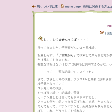
怒りついでに毒
|
menu page
|
長崎に関係する方ぁ
20
子宮
し、、シてませんってば・・・！
行ってきました。子宮頸がんの３ヶ月検診。
相変わらず、
「子宮頸がん」
で検索して来られる方が
だけ残しておきますね。
有益な情報はないけど(^^;;気持ちは共有できるかな、
・・・って、、変な記録です。スイマセン
さて、ひさしぶりの検査。クラスⅢｂと最初に診断され
様子見となっていて
３ヶ月ぶりの検診。
やっぱり内診で、組織診。苦痛・・・・・
カーテン越しとは言ってもドキドキするし、
アソコを何かで思いっきり広げられてる感、たまんな
そんでもって、パチンパチンと、組織を摘み取られる
ぱし、これ、どうっしても慣れない・・