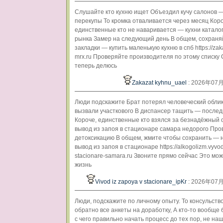
Слушайте кто кухню ищет Объездил кучу салонов 
перекупы То кромка отваливается через месяц Коро
единственные кто не наваривается — кухни катало
рынка Замер на следующий день В общем, сохраня
закладки — купить маленькую кухню в спб https://zak
mrx.ru Проверяйте производителя по этому списку
теперь делюсь
Zakazat kyhnu_uael
: 2026年07
Люди подскажите Брат потерял человеческий обли
вызвали участкового В диспансер тащить — после
Короче, единственные кто взялся за безнадёжный 
вывод из запоя в стационаре самара недорого Пр
детоксикацию В общем, жмите чтобы сохранить — 
вывод из запоя в стационаре https://alkogolizm.vyvod
stacionare-samara.ru Звоните прямо сейчас Это мо
жизнь
Vivod iz zapoya v stacionare_ipKr
: 2026年07
Люди, подскажите по личному опыту. То консульств
обратно все анкеты на доработку, А кто-то вообще 
с чего правильно начать процесс до тех пор, не на