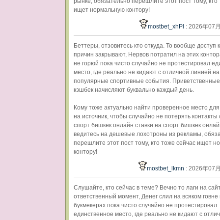
рынке, обязательно перешлите этот пост тому, кто
ищет нормальную контору!
mostbet_xhPl
: 2026年07
Беттеры, отзовитесь кто откуда. То вообще доступ к
причин закрывают, Нервов потратил на этих конто
не горюй пока чисто случайно не протестировал е
место, где реально не кидают с отличной линией на
популярные спортивные события. Приветственные
кэшбек начисляют буквально каждый день.
Кому тоже актуально найти проверенное место для
на источник, чтобы случайно не потерять контакты 
спорт бишкек онлайн ставки на спорт бишкек онла
ведитесь на дешевые лохотроны из рекламы, обяз
перешлите этот пост тому, кто тоже сейчас ищет 
контору!
mostbet_lkmn
: 2026年07
Слушайте, кто сейчас в теме? Вечно то лаги на сай
ответственный момент, Денег слил на всяком говне
букмекерах пока чисто случайно не протестировал
единственное место, где реально не кидают с отли