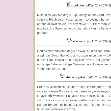
1xbet giris_wfOa
: 2026年07
Millet dinleyin Ama doğru uygulamayı bulmak şart Bazıl
çalışıyor Hiçbir sorun yaşamadım — 1xbet indir hemen
anında açılıyor Neyse, her şey mevcut — 1xbet mobile 
mobile yukle Sakın sahte uygulamalara kanma Bahis 
gönder
1xbet indir_pbpl
: 2026年07
Herkes merhaba Ama doğru dosyayı bulmak zor Uzun 
araştırdım Sonunda doğru apk dosyasını buldum — 1xb
güncel Canlı maçlar anında açılıyor Neyse, her şey m
mobil apk 1xbet mobil apk Sakın sahte apk dosyaları
yapan herkese gönder
1xbet apk yukle_nyPr
: 2026年07
Беттеры отзовитесь Вечно то лаги Искал долго, пе
кучу вариантов Короче, единственная где не кидаю
kg лучший букмекер Бонусы и акции каждый день В
смотрите сами по ссылке — mostbet com казино mos
казино Только mostbet реально рулит Перешлите то
ищет нормальную контору