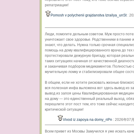
репатриации!
Pomosh v polychenii grajdanstva Izrailya_unSt
: 2
Люди, помогите дельным советом. Муж просто поте
уничтожает свое здоровье. Родственники в панике 
знают, что делать. Нужна только срочная специал
помощь на дому квалифицированного врача до тех 
протестировали дежурную бригаду, которая реальн
таких ситуациях начиная от качественной диагност
и заканчивая подбором медикаментов. Полностью 
мучительную ломку и стабилизировали общее сост
В общем, если не хотите рисковать жизнью близкого
вся полезная инфа выложена вот здесь вывод из з
вывод из запоя цены Квалифицированная медицин
на дому — это единственный реальный выход, обя
перешлите этот пост тем, кто тоже сейчас находитс
критической ситуации!
Vivod iz zapoya na domy_riPn
: 2026年07
Всем привет из Москвы Замучился я уже искать ка