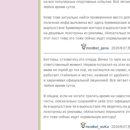
на все популярные спортивные события. Всё летает
любое время суток,
Кому тоже актуально найти проверенное место для 
полезная инфа выложена вот здесь букмекерская к
кыргызстане букмекерская контора в кыргызстане 
на дешевые лохотроны из рекламы, обязательно 
этот пост тому, кто тоже сейчас ищет нормальную к
mostbet_geoa
: 2026年07
Беттеры, отзовитесь кто откуда. Вечно то лаги на с
ответственный момент, Нервов потратил на этих к
мама не горюй до тех пор, не наткнулся на сервис,
работает стабильно и честно, начиная от удобног
и заканчивая официальной лицензией. Всё летает к
любое время суток,
В общем, если не хотите тратить время на самост
тесты, обязательно сохраняйте себе этот официа
бк в кыргызстане бк в кыргызстане Не ведитесь на
лохотроны из рекламы, обязательно перешлите это
кто тоже сейчас ищет нормальную контору!
mostbet_wvKa
: 2026年07