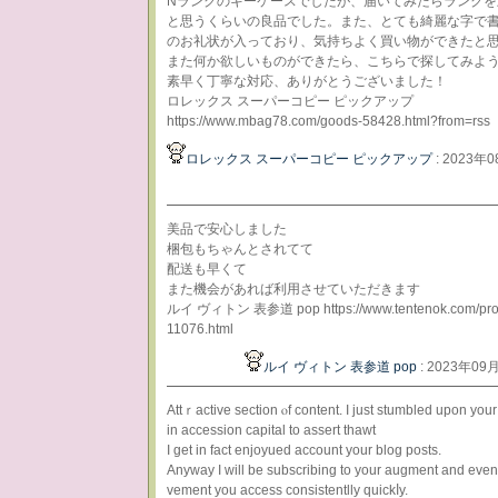
Nランクのキーケースでしたが、届いてみたらランクを
と思うくらいの良品でした。また、とても綺麗な字で
のお礼状が入っており、気持ちよく買い物ができたと
また何か欲しいものができたら、こちらで探してみよ
素早く丁寧な対応、ありがとうございました！
ロレックス スーパーコピー ピックアップ
https://www.mbag78.com/goods-58428.html?from=rss
ロレックス スーパーコピー ピックアップ
: 2023年0
美品で安心しました
梱包もちゃんとされてて
配送も早くて
また機会があれば利用させていただきます
ルイ ヴィトン 表参道 pop https://www.tentenok.com/pro
11076.html
ルイ ヴィトン 表参道 pop
: 2023年09
Attｒactive sectіon ⲟf content. I juѕt stumbled upon you
in acϲeѕsion capital to assert thawt
I get in fact enjoyued account your blog posts.
Anyway I will be subscribing to your augment and even
vement you access consistentlly quickⅼу.