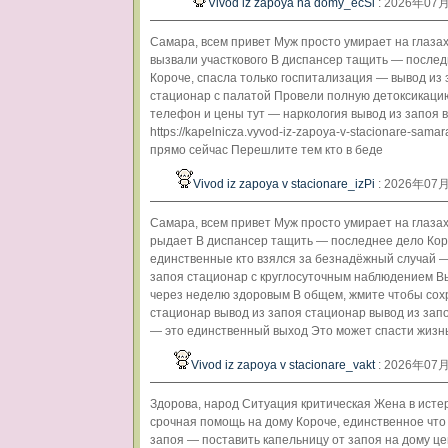
Vivod iz zapoya na domy_ecSi
: 2026年07
Самара, всем привет Муж просто умирает на глаза
вызвали участкового В диспансер тащить — после
Короче, спасла только госпитализация — вывод из
стационар с палатой Провели полную детоксикаци
телефон и цены тут — наркология вывод из запоя 
https://kapelnicza.vyvod-iz-zapoya-v-stacionare-sama
прямо сейчас Перешлите тем кто в беде
Vivod iz zapoya v stacionare_izPi
: 2026年07
Самара, всем привет Муж просто умирает на глаза
рыдает В диспансер тащить — последнее дело Кор
единственные кто взялся за безнадёжный случай —
запоя стационар с круглосуточным наблюдением 
через неделю здоровым В общем, жмите чтобы со
стационар вывод из запоя стационар вывод из зап
— это единственный выход Это может спасти жизн
Vivod iz zapoya v stacionare_vakt
: 2026年07
Здорова, народ Ситуация критическая Жена в исте
срочная помощь на дому Короче, единственное что
запоя — поставить капельницу от запоя на дому ц