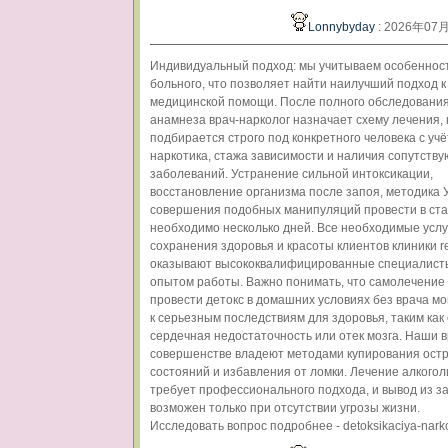
Lonnybyday
: 2026年07
Индивидуальный подход: мы учитываем особенност
больного, что позволяет найти наилучший подход 
медицинской помощи. После полного обследования
анамнеза врач-нарколог назначает схему лечения,
подбирается строго под конкретного человека с уч
наркотика, стажа зависимости и наличия сопутств
заболеваний. Устранение сильной интоксикации,
восстановление организма после запоя, методика
совершения подобных манипуляций провести в ст
необходимо несколько дней. Все необходимые услу
сохранения здоровья и красоты клиентов клиники re
оказывают высококвалифицированные специалист
опытом работы. Важно понимать, что самолечение
провести детокс в домашних условиях без врача мо
к серьезным последствиям для здоровья, таким как
сердечная недостаточность или отек мозга. Наши в
совершенстве владеют методами купирования ост
состояний и избавления от ломки. Лечение алкогол
требует профессионального подхода, и вывод из з
возможен только при отсутствии угрозы жизни.
Исследовать вопрос подробнее - detoksikaciya-narko